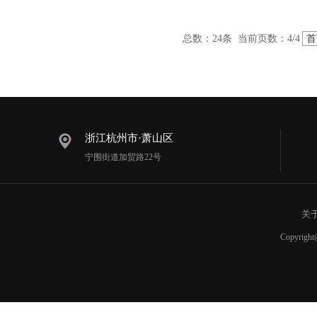
总数：24条 当前页数：
4
/4
首
浙江杭州市·萧山区
宁围街道加贸路22号
关
Copyr