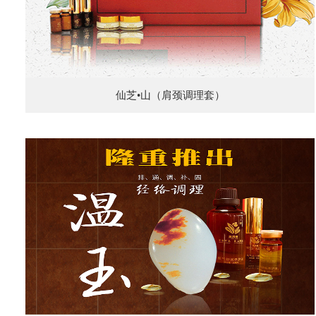
仙芝•山（肩颈调理套）